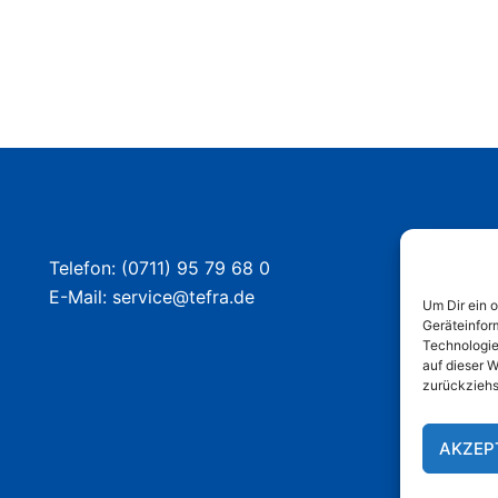
Telefon: (0711) 95 79 68 0
E-Mail: service@tefra.de
Um Dir ein 
Geräteinfor
Technologie
auf dieser 
zurückziehs
AKZEP
sentiert von
Sydney