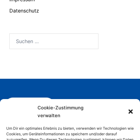
Datenschutz
Suchen
nach:
Folge uns
Cookie-Zustimmung
verwalten
Telefon: (0711) 95 79 68 0
Um Dir ein optimales Erlebnis zu bieten, verwenden wir Technologien wie
Cookies, um Geräteinformationen zu speichern und/oder darauf
E-Mail: service@tefra.de
zuzugreifen. Wenn Du diesen Technologien zustimmst, können wir Daten