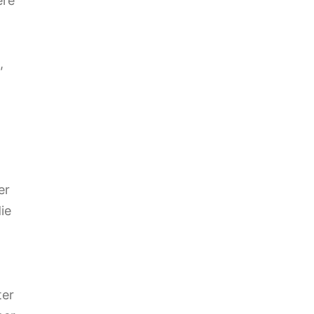
ere
,
er
ie
ter