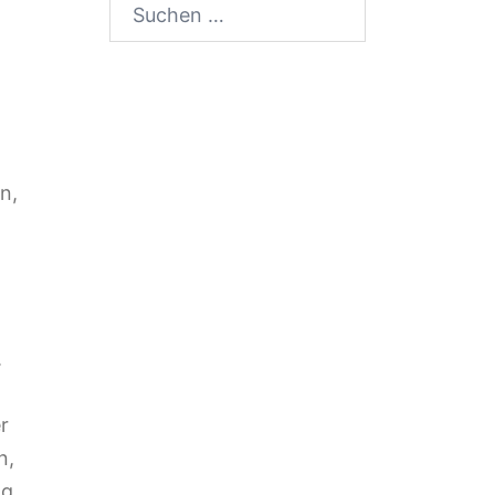
Suchen
nach:
n,
.
r
n,
g,