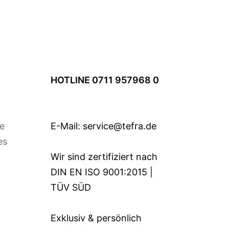
7×24 Service
Besorgungsfahrten
Auslieferungslogistik
 per Luft- und Seefracht
Analyse & Beratung
HOTLINE 0711 957968 0
e
E-Mail:
service@tefra.de
es
Wir sind zertifiziert nach
DIN EN ISO 9001:2015 |
TÜV SÜD
Exklusiv & persönlich