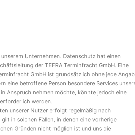
Exklusiv & persönlich
Variabel & flexibel
Europaweit
Alternativen zum eigenen Fuhrpark
Ersatzteil-Logistik
Fahrzeugtransporte
Verpackungslösungen
Weltweit
 an unserem Unternehmen. Datenschutz hat einen
schäftsleitung der TEFRA Terminfracht GmbH. Eine
erminfracht GmbH ist grundsätzlich ohne jede Angab
n eine betroffene Person besondere Services unser
e in Anspruch nehmen möchte, könnte jedoch eine
erforderlich werden.
en unserer Nutzer erfolgt regelmäßig nach
ilt in solchen Fällen, in denen eine vorherige
lichen Gründen nicht möglich ist und uns die